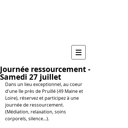
Praticienne de Shiatsu
Soin énergétique ayurvédique Marma
Soin de guérison de l'Âme
Maryvonne GABET
06 29 95 85 34
ZEN EQUILIBRE
Journée ressourcement -
Samedi 27 juillet
Dans un lieu exceptionnel, au coeur 
d'une île près de Pruillé (49 Maine et 
Loire), réservez et participez à une 
journée de ressourcement. 
(Médiation, relaxation, soins 
corporels, silence...).