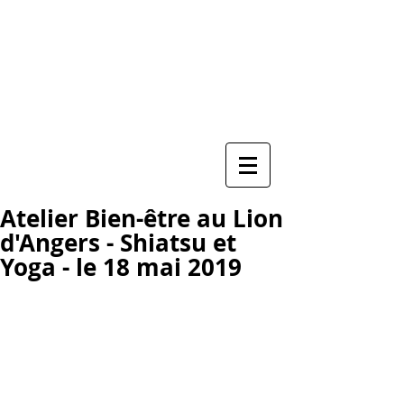
Praticienne de Shiatsu
Soin énergétique ayurvédique Marma
Soin de guérison de l'Âme
Maryvonne GABET
06 29 95 85 34
ZEN EQUILIBRE
Atelier Bien-être au Lion
d'Angers - Shiatsu et
Yoga - le 18 mai 2019