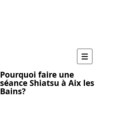
Praticienne de Shiatsu
Soin énergétique ayurvédique Marma
Soin de guérison de l'Âme
Maryvonne GABET
06 29 95 85 34
ZEN EQUILIBRE
Pourquoi faire une
séance Shiatsu à Aix les
Bains?